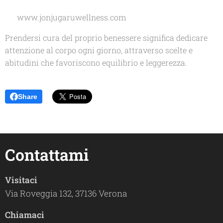
🌐 www.jonjugaruwellness.com
Prendersi cura del proprio benessere significa dedicare
attenzione al corpo ogni giorno, attraverso scelte e
abitudini che favoriscono equilibrio e leggerezza.
Share
Contattami
Visitaci
Via Roveggia 132, 37136 Verona
Chiamaci